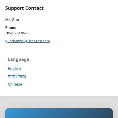
Support Contact
Mr. Guo
Phone
+852-65969626
guozhanwei@iscas-test.com
Language
English
中文 (中国)
Chinese
Sponsoring Organization:
HongKong Turing General
AI Reserach Institute Co., Limited